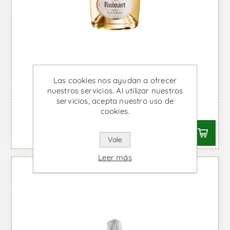
Ruinart Blanc de Blancs - Vino
Las cookies nos ayudan a ofrecer
Espumoso
nuestros servicios. Al utilizar nuestros
servicios, acepta nuestro uso de
Desde €118,76 IVA incl.
cookies.
Vale
Leer más