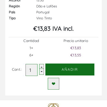
13.50
Alcohol
Dão e Lafões
Región
Portugal
País
Vino Tinto
Tipo
€13,83 IVA incl.
Cantidad
Precio unitario
1+
€13,83
6+
€13,55
Cant.:
AÑADIR