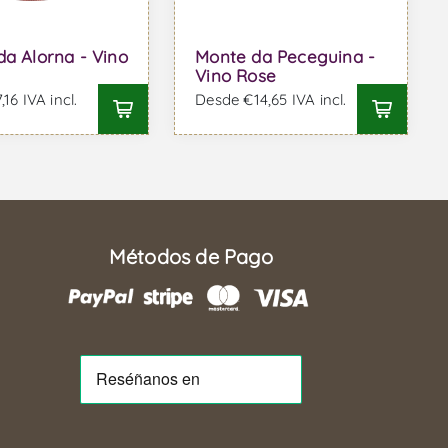
da Alorna - Vino
Monte da Peceguina -
Vino Rose
16 IVA incl.
Desde €14,65 IVA incl.
Métodos de Pago