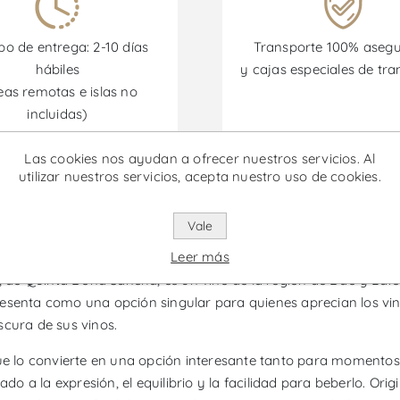
o de entrega: 2-10 días
Transporte 100% aseg
hábiles
y cajas especiales de tra
eas remotas e islas no
incluidas)
Las cookies nos ayudan a ofrecer nuestros servicios. Al
omociones están disponibles desde el 30/06/2026 hasta el 30/
utilizar nuestros servicios, acepta nuestro uso de cookies.
Vale
inha da Avarenta Clarete - Vino
Leer más
e Quinta Dona Sancha, es un vino de la región de Dão y Lafões, 
 presenta como una opción singular para quienes aprecian los vino
scura de sus vinos.
 que lo convierte en una opción interesante tanto para moment
ado a la expresión, el equilibrio y la facilidad para beberlo. Or