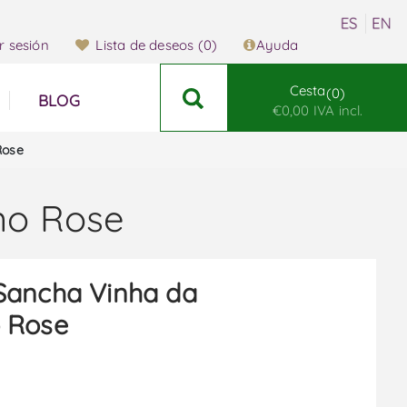
ar sesión
Lista de deseos
(0)
Ayuda
Cesta
0
BLOG
€0,00 IVA incl.
Rose
no Rose
Sancha Vinha da
o Rose