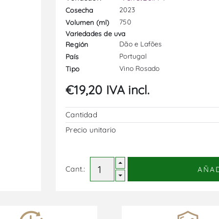
2023
Cosecha
750
Volumen (ml)
Variedades de uva
Dão e Lafões
Región
Portugal
País
Vino Rosado
Tipo
€19,20 IVA incl.
Cantidad
Precio unitario
Cant.:
AÑA