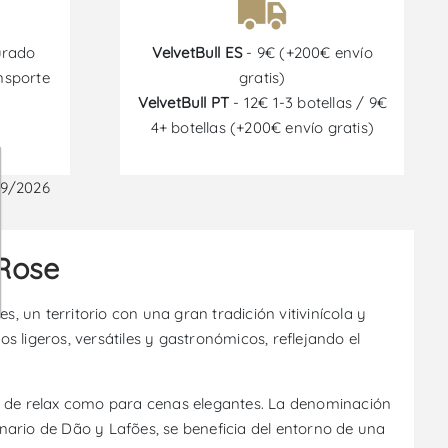
urado
VelvetBull ES
- 9€ (+200€ envío
nsporte
gratis)
VelvetBull PT
- 12€ 1-3 botellas / 9€
4+ botellas (+200€ envío gratis)
09/2026
 Rose
un territorio con una gran tradición vitivinícola y
s ligeros, versátiles y gastronómicos, reflejando el
os de relax como para cenas elegantes. La denominación
iginario de Dão y Lafões, se beneficia del entorno de una