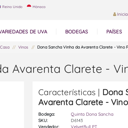
Reino Unido
Mónaco
Inici
VARIEDADES DE UVA
BODEGAS
PAÍSES
Casa
/
Vinos
/
Dona Sancha Vinha da Avarenta Clarete - Vino 
a Avarenta Clarete - Vi
Características |
Dona 
Avarenta Clarete - Vin
Bodega:
Quinta Dona Sancha
SKU:
D6143
Vendedor:
VelvetBull PT