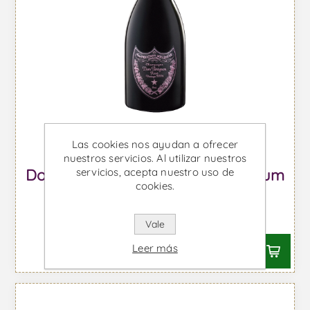
Las cookies nos ayudan a ofrecer
nuestros servicios. Al utilizar nuestros
servicios, acepta nuestro uso de
Dom Pérignon Cuvée Rosé Magnum
cookies.
- Vino Espumoso
Desde €1316,21 IVA incl.
Vale
Leer más