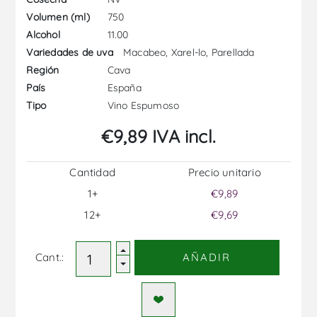
750
Volumen (ml)
11.00
Alcohol
Macabeo, Xarel-lo, Parellada
Variedades de uva
Cava
Región
España
País
Vino Espumoso
Tipo
€9,89 IVA incl.
Cantidad
Precio unitario
1+
€9,89
12+
€9,69
Cant.:
AÑADIR