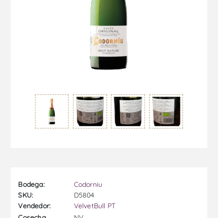
Bodega:
Codorniu
SKU:
D5804
Vendedor:
VelvetBull PT
NV
Cosecha