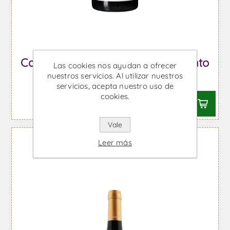
Castello d'Alba Reserva - Vino Tinto
Las cookies nos ayudan a ofrecer
nuestros servicios. Al utilizar nuestros
Desde €11,69 IVA incl.
servicios, acepta nuestro uso de
cookies.
Vale
Leer más