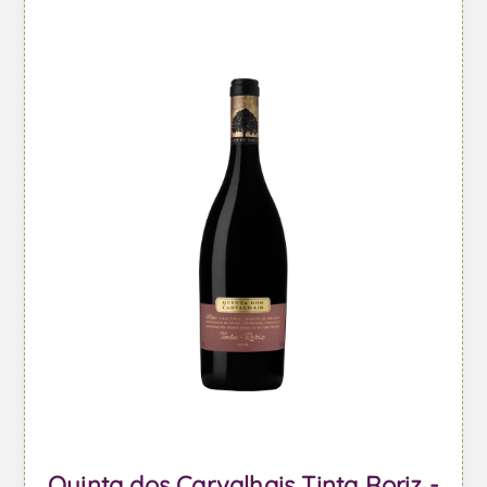
Quinta dos Carvalhais Tinta Roriz -