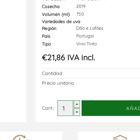
2019
Cosecha
750
Volumen (ml)
Variedades de uva
Dão e Lafões
Región
Portugal
País
Vino Tinto
Tipo
€21,86 IVA incl.
Cantidad
Precio unitario
Cant.:
AÑA