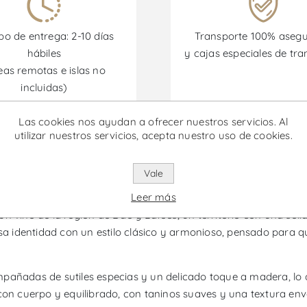
o de entrega: 2-10 días
Transporte 100% aseg
hábiles
y cajas especiales de tra
eas remotas e islas no
incluidas)
Las cookies nos ayudan a ofrecer nuestros servicios. Al
omociones están disponibles desde el 30/06/2026 hasta el 30/
utilizar nuestros servicios, acepta nuestro uso de cookies.
Vale
eu & Riba d'Ave Reserva - Vino T
Leer más
 vino de la región de Dão y Lafões, un territorio con una sólida
esa identidad con un estilo clásico y armonioso, pensado para qu
mpañadas de sutiles especias y un delicado toque a madera, lo
con cuerpo y equilibrado, con taninos suaves y una textura env