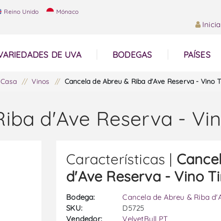
Reino Unido
Mónaco
Inici
VARIEDADES DE UVA
BODEGAS
PAÍSES
Casa
/
Vinos
/
Cancela de Abreu & Riba d'Ave Reserva - Vino T
iba d'Ave Reserva - Vin
Características |
Cancel
d'Ave Reserva - Vino T
Bodega:
Cancela de Abreu & Riba d'
SKU:
D5725
Vendedor:
VelvetBull PT