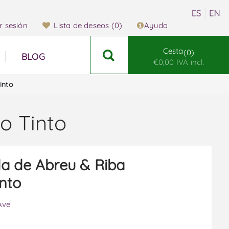
ar sesión
Lista de deseos
(0)
Ayuda
Cesta
0
BLOG
€0,00 IVA incl.
into
o Tinto
a de Abreu & Riba
into
Ave