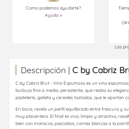
Como podemos ayudarte?
Tiemp
Ayuda »
(ár
Las pr
Descripción |
C by Cabriz B
C by Cabriz Brut - Vino Espumoso es un vino espumoso p
burbuja fina a media, persistente, que realza su elegan
pastelería, galleta y cereales tostados, que le aportan 
En boca, revela un perfil equilibrado entre frescura y 
muy placentera. El final es vivo, limpio y atractivo, r
bien con mariscos, pescados, carnes blancas a la parri