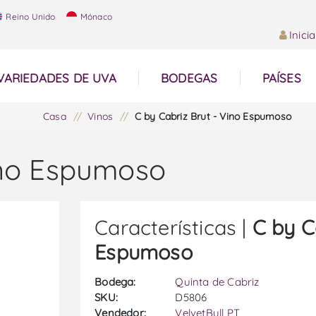
Reino Unido
Mónaco
Inici
VARIEDADES DE UVA
BODEGAS
PAÍSES
Casa
/
Vinos
/
C by Cabriz Brut - Vino Espumoso
ino Espumoso
Características |
C by C
Espumoso
Bodega:
Quinta de Cabriz
SKU:
D5806
Vendedor:
VelvetBull PT