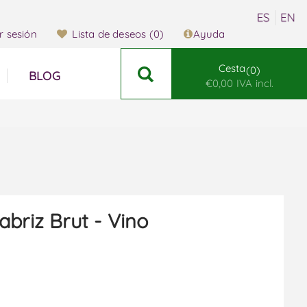
ar sesión
Lista de deseos
(0)
Ayuda
Cesta
0
BLOG
€0,00 IVA incl.
abriz Brut - Vino