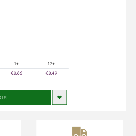
1+
12+
€8,66
€8,49
DIR