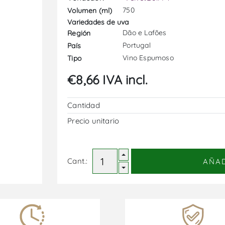
750
Volumen (ml)
Variedades de uva
Dão e Lafões
Región
Portugal
País
Vino Espumoso
Tipo
€8,66 IVA incl.
Cantidad
Precio unitario
Cant.:
AÑA