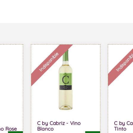
Indisponible
Indisponib
C by Cabriz - Vino
C by Ca
no Rose
Blanco
Tinto