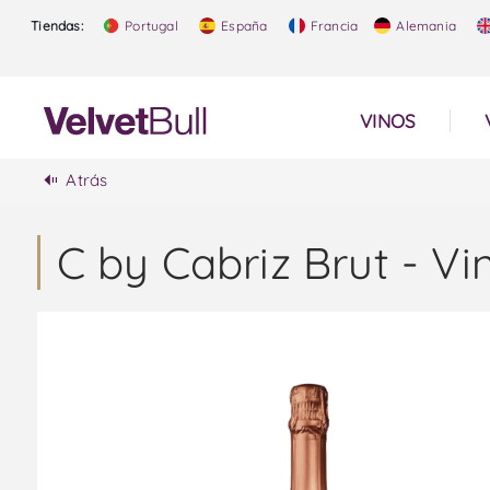
Tiendas:
Portugal
España
Francia
Alemania
VINOS
Atrás
C by Cabriz Brut - V