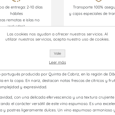
o de entrega: 2-10 días
Transporte 100% aseg
hábiles
y cajas especiales de tra
eas remotas e islas no
incluidas)
Las cookies nos ayudan a ofrecer nuestros servicios. Al
utilizar nuestros servicios, acepta nuestro uso de cookies.
omociones están disponibles desde el 30/06/2026 hasta el 30/
Vale
rut - Vino Espumoso
Leer más
ortugués producido por Quinta de Cabriz, en la región de Dão y
cia en la copa. En nariz, destacan notas frescas de cítricos y f
complejidad y expresividad.
suavidad, con una delicada efervescencia y una textura crujient
esaltando el carácter versátil de este vino espumoso. Es una ex
lla y postres ligeramente dulces. Un vino espumoso armonioso 