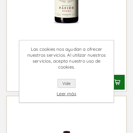
Las cookies nos ayudan a ofrecer
nuestros servicios. Al utilizar nuestros
Fafide Reserva - Vino Tinto
servicios, acepta nuestro uso de
cookies.
Desde €12,28 IVA incl.
Vale
Leer más