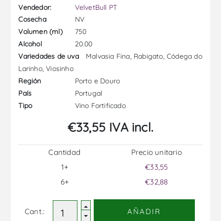
Vendedor:
VelvetBull PT
NV
Cosecha
750
Volumen (ml)
20.00
Alcohol
Malvasia Fina, Rabigato, Códega do
Variedades de uva
Larinho, Viosinho
Porto e Douro
Región
Portugal
País
Vino Fortificado
Tipo
€33,55 IVA incl.
Cantidad
Precio unitario
1+
€33,55
6+
€32,88
Cant.:
AÑADIR