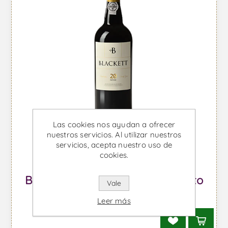
Las cookies nos ayudan a ofrecer
nuestros servicios. Al utilizar nuestros
servicios, acepta nuestro uso de
cookies.
Blackett 20 Años - Vino de Oporto
Vale
Desde €69,86 IVA incl.
Leer más