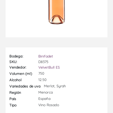
Bodega:
Binifadet
SKU:
D8375
Vendedor:
VelvetBull ES
750
Volumen (ml)
12.50
Alcohol
Merlot, Syrah
Variedades de uva
Menorca
Región
España
País
Vino Rosado
Tipo