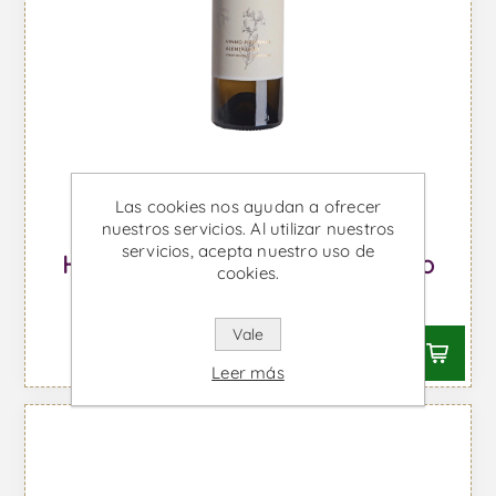
Las cookies nos ayudan a ofrecer
nuestros servicios. Al utilizar nuestros
servicios, acepta nuestro uso de
Herdade do Rocim - Vino Blanco
cookies.
Desde €12,51 IVA incl.
Vale
Leer más