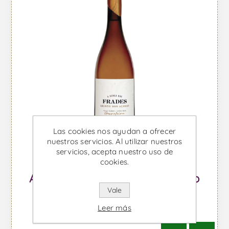
Las cookies nos ayudan a ofrecer
nuestros servicios. Al utilizar nuestros
servicios, acepta nuestro uso de
cookies.
A Cerca dos Frades Arinto - Vino
Vale
Blanco
Leer más
Desde €58,56 IVA incl.