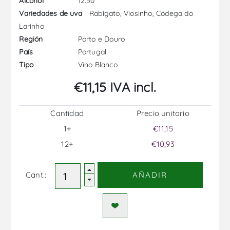
12.50
Alcohol
Rabigato, Viosinho, Códega do
Variedades de uva
Larinho
Porto e Douro
Región
Portugal
País
Vino Blanco
Tipo
€11,15 IVA incl.
Cantidad
Precio unitario
1+
€11,15
12+
€10,93
Cant.:
AÑADIR