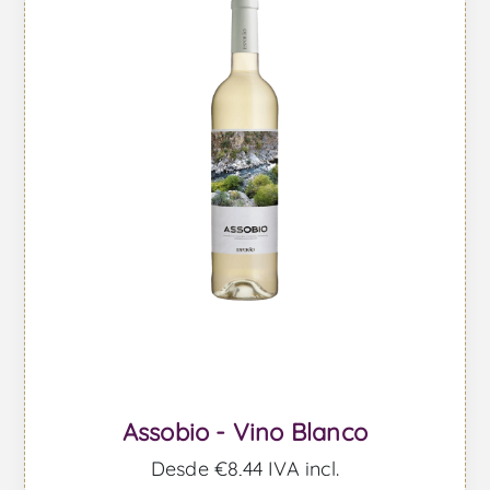
Assobio - Vino Blanco
Desde €8,44 IVA incl.