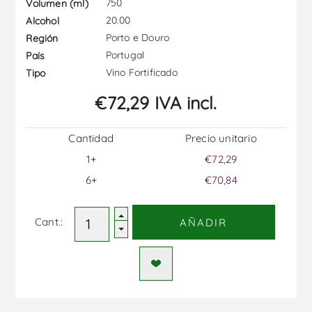
750
Volumen (ml)
20.00
Alcohol
Porto e Douro
Región
Portugal
País
Vino Fortificado
Tipo
€72,29 IVA incl.
Cantidad
Precio unitario
1+
€72,29
6+
€70,84
Cant.:
AÑADIR