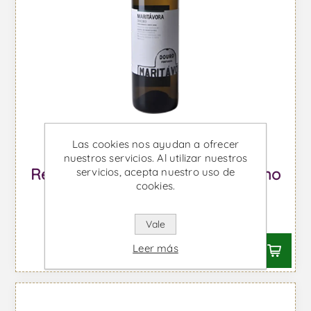
Las cookies nos ayudan a ofrecer
nuestros servicios. Al utilizar nuestros
Real Companhia Velha Rosé - Vino
servicios, acepta nuestro uso de
cookies.
de Oporto
Desde €15,15 IVA incl.
Vale
Leer más