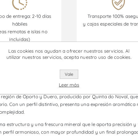
o de entrega: 2-10 días
Transporte 100% aseg
hábiles
y cajas especiales de tra
eas remotas e islas no
incluidas)
Las cookies nos ayudan a ofrecer nuestros servicios. Al
utilizar nuestros servicios, acepta nuestro uso de cookies.
omociones están disponibles desde el 30/06/2026 hasta el 30/
Vale
al Reserva - Vino Blanco
Leer más
región de Oporto y Duero, producido por Quinta do Noval, que r
ibrio. Con un perfil distintivo, presenta una expresión aromática
omplejidad.
na estructura y una frescura mineral que le aporta precisión 
 perfil armonioso, con mayor profundidad y un final prolongad