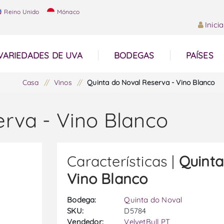
Reino Unido
Mónaco
Inici
VARIEDADES DE UVA
BODEGAS
PAÍSES
Casa
/
Vinos
/
Quinta do Noval Reserva - Vino Blanco
rva - Vino Blanco
Características |
Quinta
Vino Blanco
Bodega:
Quinta do Noval
SKU:
D5784
Vendedor:
VelvetBull PT