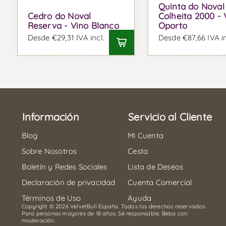
Quinta do Noval
Cedro do Noval
Colheita 2000 - 
Reserva - Vino Blanco
Oporto
Desde €29,31 IVA incl.
Desde €87,66 IVA in
Información
Servicio al Cliente
Blog
Mi Cuenta
Sobre Nosotros
Cesta
Boletín y Redes Sociales
Lista de Deseos
Declaración de privacidad
Cuenta Comercial
Términos de Uso
Ayuda
Copyright © 2026 VelvetBull España. Todos los derechos reservados.
Para personas mayores de 18 años. Sé responsable. Beba con
moderación.