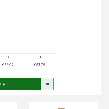
1+
6+
€65,09
€63,79
DIR