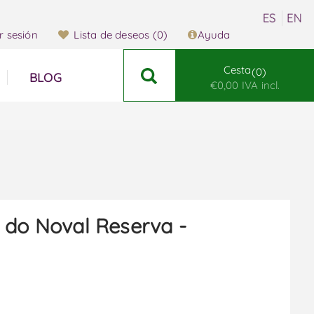
ar sesión
Lista de deseos
(0)
Ayuda
Cesta
0
BLOG
€0,00 IVA incl.
 do Noval Reserva -