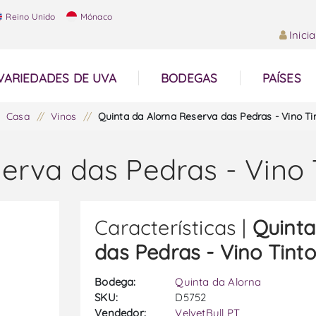
Reino Unido
Mónaco
Inici
VARIEDADES DE UVA
BODEGAS
PAÍSES
Casa
/
Vinos
/
Quinta da Alorna Reserva das Pedras - Vino Ti
erva das Pedras - Vino 
Características |
Quinta
das Pedras - Vino Tinto
Bodega:
Quinta da Alorna
SKU:
D5752
Vendedor:
VelvetBull PT