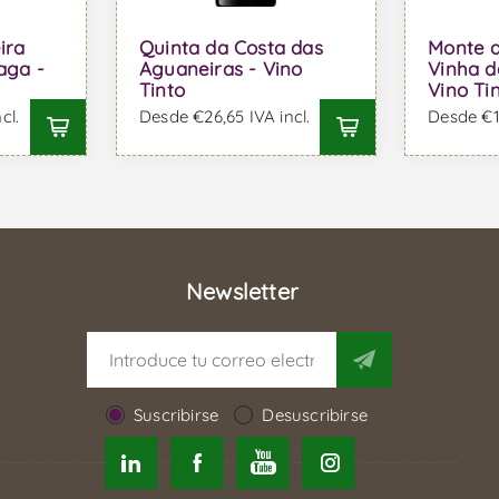
ira
Quinta da Costa das
Monte 
aga -
Aguaneiras - Vino
Vinha d
Tinto
Vino Ti
cl.
Desde €26,65 IVA incl.
Desde €17
Newsletter
Suscribirse
Desuscribirse