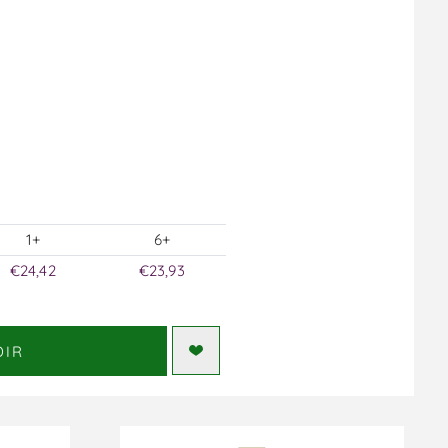
1+
6+
€24,42
€23,93
DIR