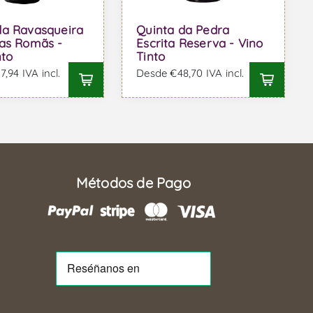
da Ravasqueira
Quinta da Pedra
as Romãs -
Escrita Reserva - Vino
nto
Tinto
,94 IVA incl.
Desde €48,70 IVA incl.
Métodos de Pago