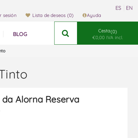
ar sesión
Lista de deseos
(0)
Ayuda
Cesta
0
BLOG
€0,00 IVA incl.
nto
Tinto
 da Alorna Reserva