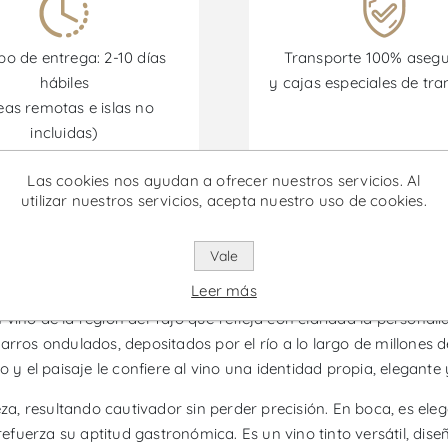
o de entrega: 2-10 días
Transporte 100% aseg
hábiles
y cajas especiales de tra
eas remotas e islas no
incluidas)
Las cookies nos ayudan a ofrecer nuestros servicios. Al
omociones están disponibles desde el 30/06/2026 hasta el 30/
utilizar nuestros servicios, acepta nuestro uso de cookies.
Vale
na Reserva das Pedras - Vino Tin
Leer más
vino de la región del Tajo que refleja con claridad la personal
arros ondulados, depositados por el río a lo largo de millones d
 y el paisaje le confiere al vino una identidad propia, elegante 
deza, resultando cautivador sin perder precisión. En boca, es e
efuerza su aptitud gastronómica. Es un vino tinto versátil, d