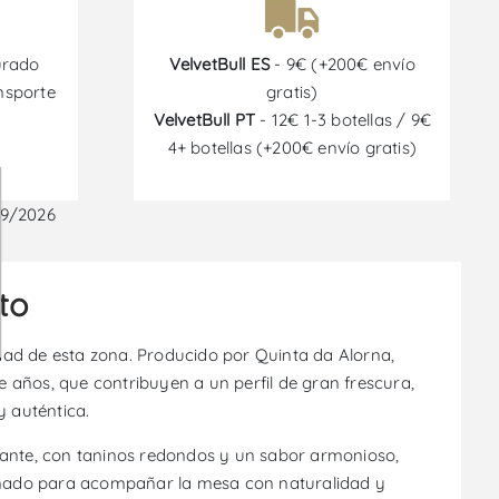
urado
VelvetBull ES
- 9€ (+200€ envío
nsporte
gratis)
VelvetBull PT
- 12€ 1-3 botellas / 9€
4+ botellas (+200€ envío gratis)
09/2026
to
idad de esta zona. Producido por Quinta da Alorna,
e años, que contribuyen a un perfil de gran frescura,
y auténtica.
legante, con taninos redondos y un sabor armonioso,
iseñado para acompañar la mesa con naturalidad y