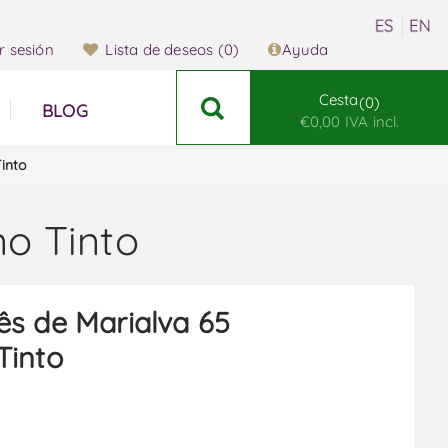
ar sesión
Lista de deseos
(0)
Ayuda
Cesta
0
BLOG
€0,00 IVA incl.
into
no Tinto
s de Marialva 65
Tinto