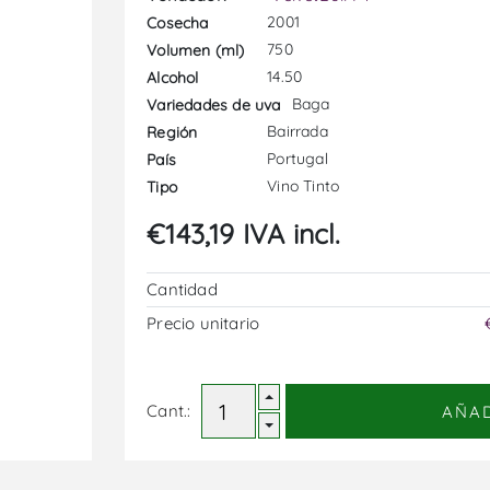
2001
Cosecha
750
Volumen (ml)
14.50
Alcohol
Baga
Variedades de uva
Bairrada
Región
Portugal
País
Vino Tinto
Tipo
€143,19 IVA incl.
Cantidad
Precio unitario
Cant.:
AÑA