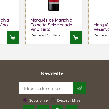
ialva
Marquês de Marialva
Vino
Colheita Selecionada -
Marquês
Vino Tinto
Reserva
cl.
Desde €6,17 IVA incl.
Desde €20
Newsletter
Suscribirse
Desuscribirse