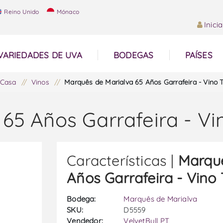
Reino Unido
Mónaco
Inici
VARIEDADES DE UVA
BODEGAS
PAÍSES
Casa
/
Vinos
/
Marquês de Marialva 65 Años Garrafeira - Vino T
65 Años Garrafeira - Vi
Características |
Marquê
Años Garrafeira - Vino 
Bodega:
Marquês de Marialva
SKU:
D5559
Vendedor:
VelvetBull PT