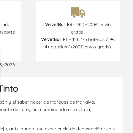
urado
VelvetBull ES
- 9€ (+200€ envío
nsporte
gratis)
VelvetBull PT
- 12€ 1-3 botellas / 9€
4+ botellas (+200€ envío gratis)
09/2026
Tinto
ción y el saber hacer de Marquês de Marialva.
ferente de la región, combinando estructura,
lejo, anticipando una experiencia de degustación rica y