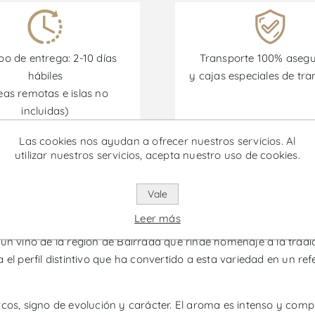
o de entrega: 2-10 días
Transporte 100% aseg
hábiles
y cajas especiales de tra
eas remotas e islas no
incluidas)
Las cookies nos ayudan a ofrecer nuestros servicios. Al
omociones están disponibles desde el 30/06/2026 hasta el 30/
utilizar nuestros servicios, acepta nuestro uso de cookies.
Vale
ialva 65 Años Garrafeira - Vino 
Leer más
 un vino de la región de Bairrada que rinde homenaje a la tradi
 el perfil distintivo que ha convertido a esta variedad en un re
cos, signo de evolución y carácter. El aroma es intenso y comp