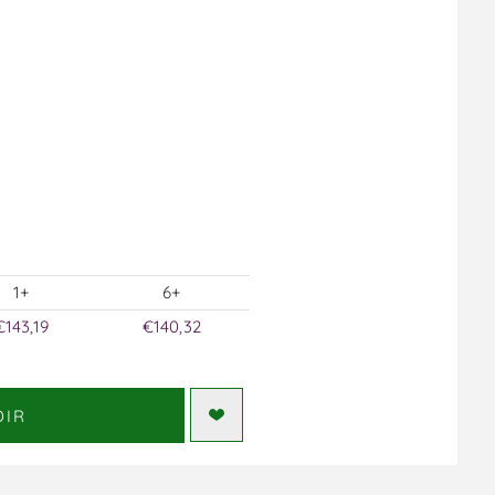
1+
6+
€143,19
€140,32
DIR