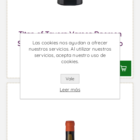
Titan of Tavora Varosa Daemon
Sescenti Sexaginta - Vino Blanco
Las cookies nos ayudan a ofrecer
nuestros servicios. Al utilizar nuestros
Desde €594,71 IVA incl.
servicios, acepta nuestro uso de
cookies.
Vale
Leer más