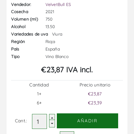
Vendedor:
VelvetBull ES
2021
Cosecha
750
Volumen (ml)
13.50
Alcohol
Viura
Variedades de uva
Rioja
Región
España
País
Vino Blanco
Tipo
€23,87 IVA incl.
Cantidad
Precio unitario
1+
€23,87
6+
€23,39
Cant.:
AÑADIR