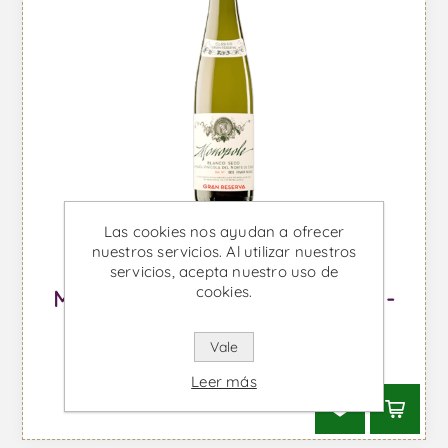
Las cookies nos ayudan a ofrecer
nuestros servicios. Al utilizar nuestros
servicios, acepta nuestro uso de
cookies.
Monopole Clasico Gran Reserva -
Vino Blanco
Vale
Desde €121,84 IVA incl.
Leer más