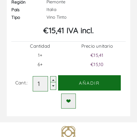
Piemonte
Región
Italia
País
Vino Tinto
Tipo
€15,41 IVA incl.
Cantidad
Precio unitario
1+
€15,41
6+
€15,10
Cant.:
AÑADIR