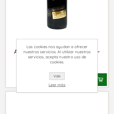
Las cookies nos ayudan a ofrecer
Altas Quintas Mensagem Syrah -
nuestros servicios. Al utilizar nuestros
servicios, acepta nuestro uso de
Vino Tinto
cookies.
Desde €24,11 IVA incl.
Vale
Leer más