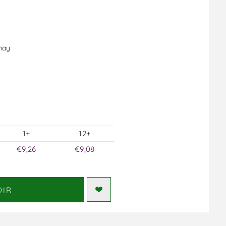
nay
1+
12+
€9,26
€9,08
DIR