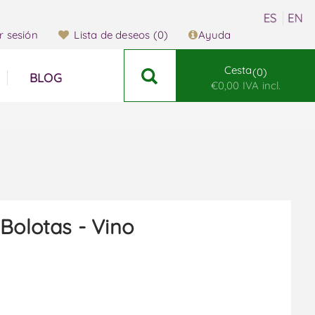
ar sesión
Lista de deseos
(0)
Ayuda
Cesta
0
BLOG
€0,00 IVA incl.
 Bolotas - Vino