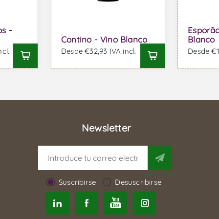
os -
Esporão
Contino - Vino Blanco
Blanco
cl.
Desde €32,93 IVA incl.
Desde €10
Newsletter
Suscribirse
Desuscribirse