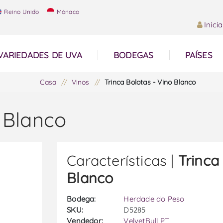
Reino Unido
Mónaco
Inici
VARIEDADES DE UVA
BODEGAS
PAÍSES
Casa
/
Vinos
/
Trinca Bolotas - Vino Blanco
o Blanco
Características |
Trinca
Blanco
Bodega:
Herdade do Peso
SKU:
D5285
Vendedor:
VelvetBull PT