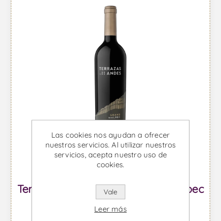
Las cookies nos ayudan a ofrecer
nuestros servicios. Al utilizar nuestros
servicios, acepta nuestro uso de
cookies.
Terrazas de Los Andes Grand Malbec
Vale
- Vino Tinto
Leer más
Desde €56,44 IVA incl.