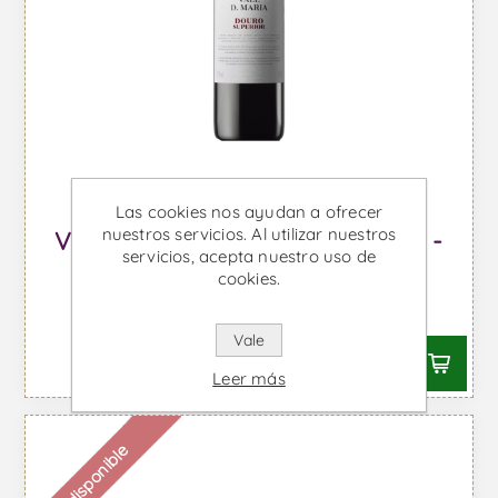
Las cookies nos ayudan a ofrecer
nuestros servicios. Al utilizar nuestros
Vale Dona Maria Douro Superior -
servicios, acepta nuestro uso de
Vino Tinto
cookies.
Desde €11,51 IVA incl.
Vale
Leer más
Indisponible