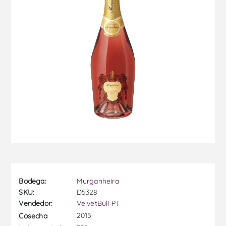
Bodega:
Murganheira
SKU:
D5328
Vendedor:
VelvetBull PT
2015
Cosecha