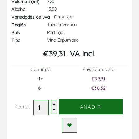
750
Volumen (ml)
13.50
Alcohol
Pinot Noir
Variedades de uva
Távora-Varosa
Región
Portugal
País
Vino Espumoso
Tipo
€39,31 IVA incl.
Cantidad
Precio unitario
1+
€39,31
6+
€38,52
Cant.:
AÑADIR