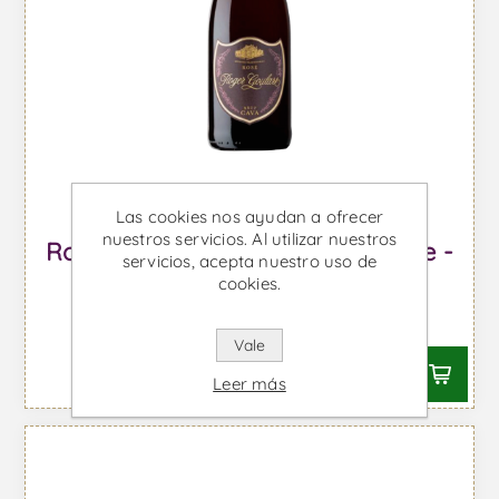
Las cookies nos ayudan a ofrecer
nuestros servicios. Al utilizar nuestros
Roger Goulart Brut Rosé Millesime -
servicios, acepta nuestro uso de
Vino Espumoso
cookies.
Desde €11,28 IVA incl.
Vale
Leer más