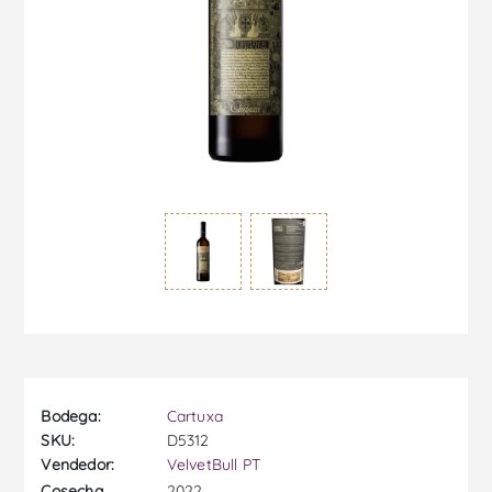
Bodega:
Cartuxa
SKU:
D5312
Vendedor:
VelvetBull PT
2022
Cosecha