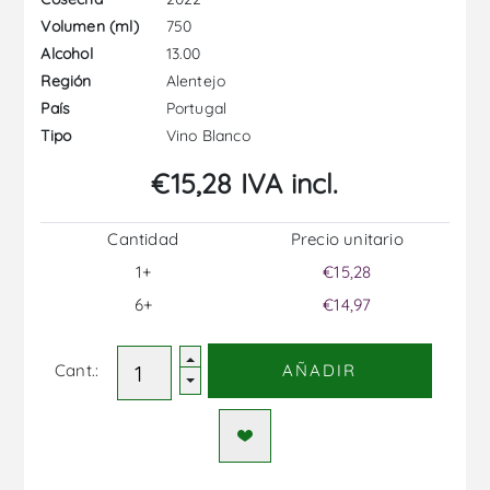
750
Volumen (ml)
13.00
Alcohol
Alentejo
Región
Portugal
País
Vino Blanco
Tipo
€15,28 IVA incl.
Cantidad
Precio unitario
1+
€15,28
6+
€14,97
Cant.:
AÑADIR