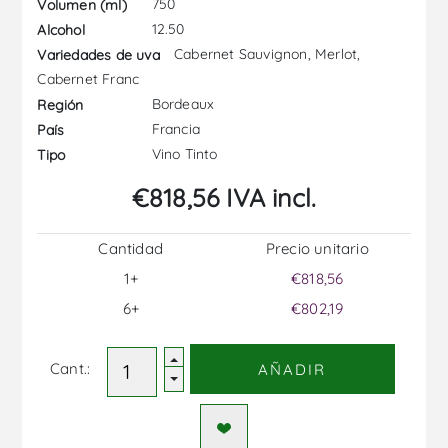
750
Volumen (ml)
12.50
Alcohol
Cabernet Sauvignon, Merlot,
Variedades de uva
Cabernet Franc
Bordeaux
Región
Francia
País
Vino Tinto
Tipo
€818,56 IVA incl.
Cantidad
Precio unitario
1+
€818,56
6+
€802,19
Cant.:
AÑADIR