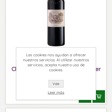
Las cookies nos ayudan a ofrecer
nuestros servicios. Al utilizar nuestros
servicios, acepta nuestro uso de
Château Lafite Rothschild 2020 1er
cookies.
Cru Pauillac - Vino Tinto
Vale
Desde €1120,88 IVA incl.
Leer más